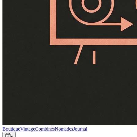
Boutique
Vintage
Combinés
Nomades
Journal