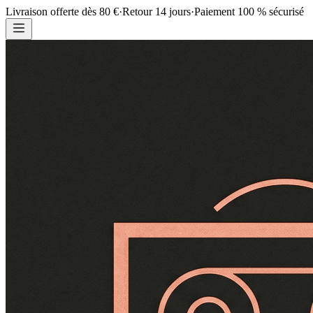
Livraison offerte dès 80 €
·
Retour 14 jours
·
Paiement 100 % sécurisé