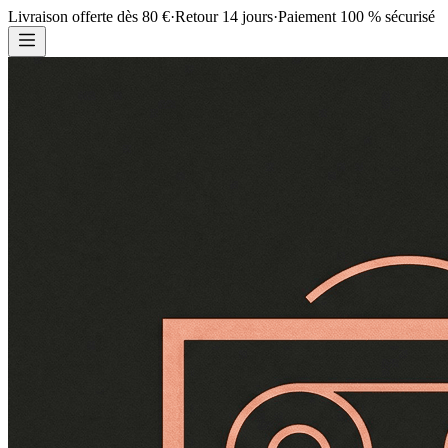
Livraison offerte dès 80 €
·
Retour 14 jours
·
Paiement 100 % sécurisé