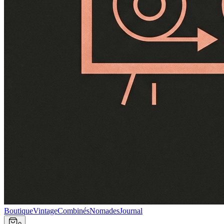
Boutique
Vintage
Combinés
Nomades
Journal